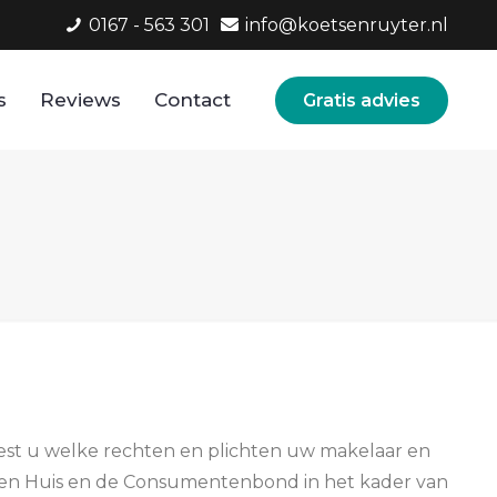
0167 - 563 301
info@koetsenruyter.nl
s
Reviews
Contact
Gratis advies
st u welke rechten en plichten uw makelaar en
gen Huis en de Consumentenbond in het kader van