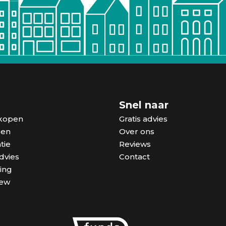
n
Snel naar
kopen
Gratis advies
pen
Over ons
tie
Reviews
dvies
Contact
ing
iew