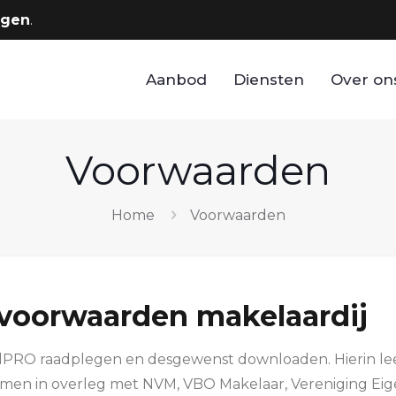
rgen
.
Aanbod
Diensten
Over on
Voorwaarden
Home
Voorwaarden
oorwaarden makelaardij
PRO raadplegen en desgewenst downloaden. Hierin lee
omen in overleg met NVM, VBO Makelaar, Vereniging Ei