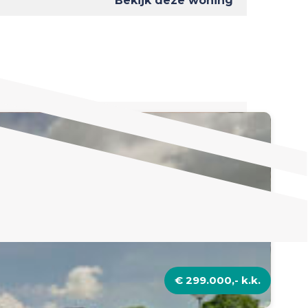
Bekijk deze woning
€ 299.000,- k.k.