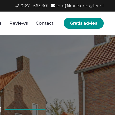
0167 - 563 301
info@koetsenruyter.nl
s
Reviews
Contact
Gratis advies
j