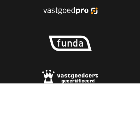
© 1986 - 2026 Koetsenruyter
. Alle rechten
voorbehouden. |
Algemene voorwaarden
-
Sitemap
-
Privacy policy
Photo's Den Bosch From Unsplash. Powered by