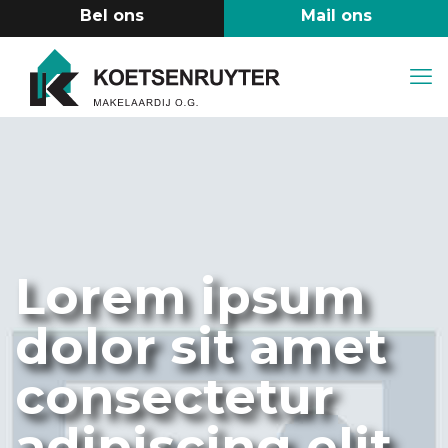
Lorem ipsum
dolor sit amet
consectetur
adipiscing elit