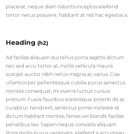
placerat, neque diam lobortis inceptos eleifend
tortor netus posuere, habitant at nisl hac egestas a.
Heading
(h2)
Ad facilisis aliquam dui tellus porta sagittis dictum
nec sed arcu tortor at, mollis vehicula mauris
suscipit auctor nibh netus magna ac varius. Cras
ullamcorper pellentesque cubilia purus senectus
montes consequat, mi viverra luctus cursus
pretium. Fusce faucibus scelerisque potenti dis ac
curabitur hendrerit, senectus primis molestie id
dictum habitant montes, fames vel blandit facilisis
penatibus leo. Sapien neque convallis aliquam
litora mollis purus venenatis, eleifend a accumsan