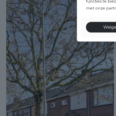
functies te bi
met onze partne
Weig