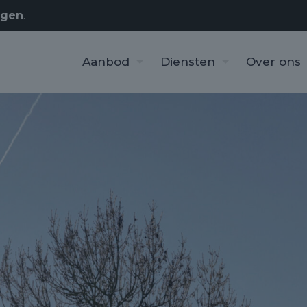
rgen
.
Aanbod
Diensten
Over ons