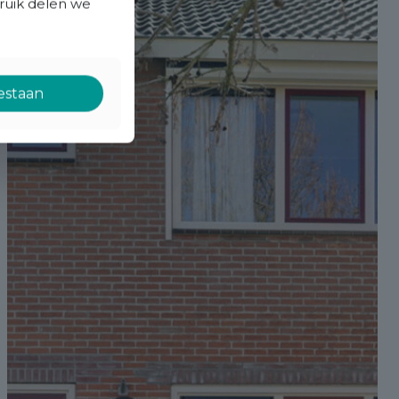
bruik delen we
oestaan