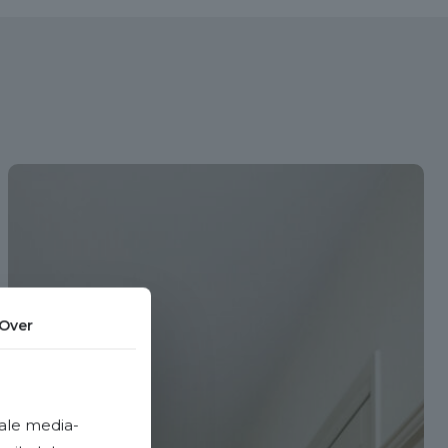
Over
ale media-