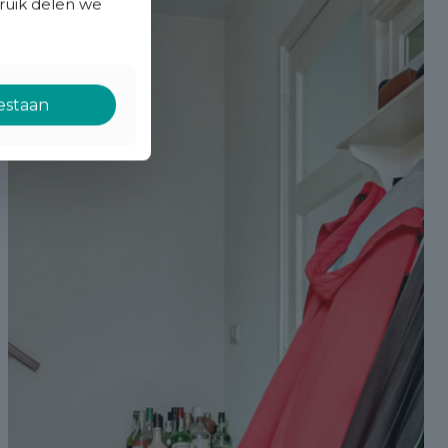
bruik delen we
oestaan